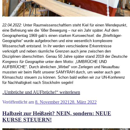
22.04.2022:
Unter Raumwissenschaftlern steht Kiel für einen Wendepunkt,
eine Befreiung wie die ’68er Bewegung – nur ein Jahr später. Auf dem
Geographentag 1969 gab’s einen starken Kurswechsel: die „Briefträger-
Geographie“ wurde aufgebrochen und eine wesentlich komplexere
Wissenschaft entstand. In ihr werden verschiedene Erkenntnisse
verknüpft und neben räumliche Grenzen auch jene zwischen den
Disziplinen überschritten. Genau 50 Jahre später stand 2019 der
Deutsche
Kongress für Geographie
unter dem Motto: „UMBRÜCHE UND
AUFBRÜCHE“. Durch ähnlichen „Wirbel“ von Zerlegen und Neuaufbau
mussten wir beim Refit unserer SAMYRAH durch, um weiter auch gen
Klimaschutz steuern zu können. Schon bald wollen wir zur UN-Konferenz
für Nachhaltigkeit nach Stockholm segeln!
„Umbrüche und AUFbrüche!“
weiterlesen
Veröffentlicht am
8. November 2021
28. März 2022
Halbzeit zur Heißzeit? NEIN, sondern: NEUE
KURSE STEUERN!