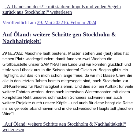
„„All hands on deck!“: mit starkem Impuls und vollen Segeln
zurück aus Stockholm!“
weiterlesen
Veröffentlicht am
29. Mai 2022
16. Februar 2024
Auf Öland: weitere Schritte gen Stockholm &
Nachhaltigkeit!
29.05.2022:
Maschine läuft bestens, Masten stehen und (fast) alles hat
seinen Platz wiedergefunden: damit fand vor zwei Wochen die
Großbaustelle unsrer SAMYRAH ein Ende und wir konnten glücklich und
stolz von Lübeck aus in die Saison starten! Gleich zu Beginn gibt’s ein
Highlight, auf das ich mich schon lange freue, da wir mit klasse Crew, die
alle in den letzten Jahren bereits mitgesegelt sind, nach Stockholm zur
UN-Konferenz für Nachhaltigkeit ziehen. Und dies soll ein Auftakt für viele
weitere Fahrten werden, denn nach intensiven Wintermonaten mit einem
kompletten Refit unseres schmucken Schoners schwirren nun auch
weitere Projekte durch unsere Köpfe – und auch für diese bringt die Reise
ins so geliebte Skandinavien und in die schwedische Hauptstadt „frischen
Wind“!
„Auf Öland: weitere Schritte gen Stockholm & Nachhaltigkeit!“
weiterlesen