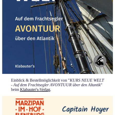
Einblick & Bestellmöglichkeit von "
KURS NEUE WELT
- Auf dem Frachtsegler AVONTUUR über den Altantik
"
beim
Klabauter's-Verlag
.