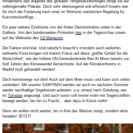
mindestens das doppelte des globalen Temperaturanstieges bringt sie auf
selbstgemalte Plakate. Doch sehr überzeugend und erfreulich kreativ war
für mich die Forderung nach einer im Wortsinn natürlichen Regelung für
Kurzstreckenflüge…
Ein paar weitere Eindrücke von der Kieler Demonstration unten in der
Gallerie. Von den bundesweiten Protesten
hier
in der Tagesschau sowie
auf der Webseite des
SZ-Magazins
.
Die Fakten sind klar. Und natürlich braucht’s trotzdem auch weiterhin
weltweite Forschungen mit klarem Fokus auf diese „größte Gefahr für die
Menschheit“, wie der frühere UN-Generalsekretär Ban Ki-Moon bereits vor
fünf Jahren den Klimawandel bezeichnete. Auf der Klimakonferenz in
Madrid muß gehandelt werden!
Doch keineswegs nur dort! Auch auf dem Meer muss und kann sich vieles
verändern. Mit unserer SAMYRAH werden wir auch im nächsten Sommer
wieder nachhaltige Segelreisen anbieten, u.a. erneut nach Göteborg, wie
im
Törnplan
angezeigt. Und auch sonst soll immer mehr mit Segelschiffen
bewegt werden, bis hin zu Fracht… aber dazu in Kürze mehr!
Denn wir wollen nicht warten, bis in Kiel das Wasser steigt, sondern aktiv
handeln! JETZT!