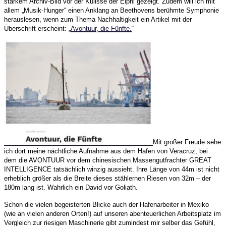
starkem Archiv-Bild vor der Kulisse der Elphi gezeigt. Zudem will ich mit
allem „Musik-Hunger“ einen Anklang an Beethovens berühmte Symphonie
herauslesen, wenn zum Thema Nachhaltigkeit ein Artikel mit der
Überschrift erscheint: „
Avontuur, die Fünfte.
“
Mit großer Freude sehe
ich dort meine nächtliche Aufnahme aus dem Hafen von Veracruz, bei
dem die AVONTUUR vor dem chinesischen Massengutfrachter GREAT
INTELLIGENCE tatsächlich winzig aussieht. Ihre Länge von 44m ist nicht
erheblich größer als die Breite dieses stählernen Riesen von 32m – der
180m lang ist. Wahrlich ein David vor Goliath.
Schon die vielen begeisterten Blicke auch der Hafenarbeiter in Mexiko
(wie an vielen anderen Orten!) auf unseren abenteuerlichen Arbeitsplatz im
Vergleich zur riesigen Maschinerie gibt zumindest mir selber das Gefühl,