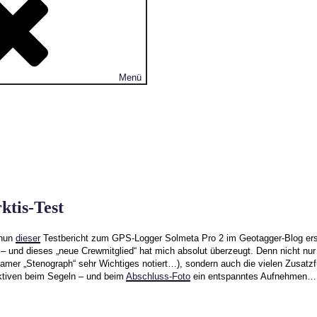
Menü
ktis-Test
 nun
dieser
Testbericht zum GPS-Logger Solmeta Pro 2 im Geotagger-Blog er
– und dieses „neue Crewmitglied“ hat mich absolut überzeugt. Denn nicht nur 
samer „Stenograph“ sehr Wichtiges notiert…), sondern auch die vielen Zusatz
ektiven beim Segeln – und beim
Abschluss-Foto
ein entspanntes Aufnehmen…